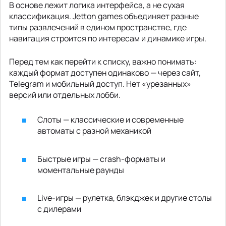
В основе лежит логика интерфейса, а не сухая
классификация. Jetton games объединяет разные
типы развлечений в едином пространстве, где
навигация строится по интересам и динамике игры.
Перед тем как перейти к списку, важно понимать:
каждый формат доступен одинаково — через сайт,
Telegram и мобильный доступ. Нет «урезанных»
версий или отдельных лобби.
Слоты — классические и современные
автоматы с разной механикой
Быстрые игры — crash-форматы и
моментальные раунды
Live-игры — рулетка, блэкджек и другие столы
с дилерами