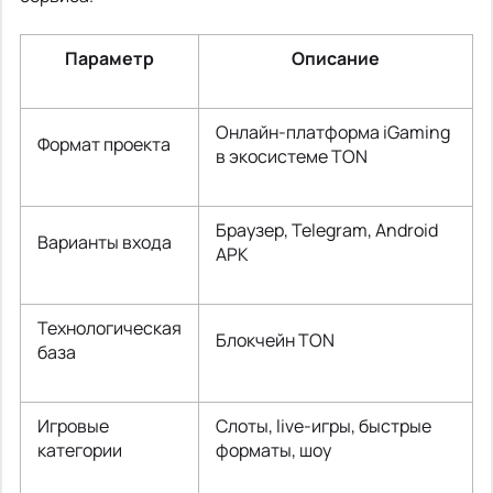
Параметр
Описание
Онлайн-платформа iGaming
Формат проекта
в экосистеме TON
Браузер, Telegram, Android
Варианты входа
APK
Технологическая
Блокчейн TON
база
Игровые
Слоты, live-игры, быстрые
категории
форматы, шоу