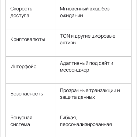
Скорость
Мгновенный вход без
доступа
ожиданий
TON и другие цифровые
Криптовалюты
активы
Адаптивный под сайт и
Интерфейс
мессенджер
Прозрачные транзакции и
Безопасность
защита данных
Бонусная
Гибкая,
система
персонализированная